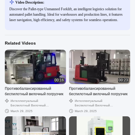
Video Description:
Discover the Pallet-type Unmanned Forklift, an intelligent logistics solution for
automated pallet handling. Ideal for warehouses and production lines, it features
laser navigation, high efficiency, and safety systems for seamless operations.
Related Videos
00:16
00:23
Противобалансированный
Противобалансированный
беспилотный вилочный погрузчик
беспилотный вилочный погрузчик
Интеллектуальный
Интеллектуальный
Беспилотный Вилочный
Беспилотный Вилочный
Погрузчик
Погрузчик
March 29, 2025
March 29, 2025