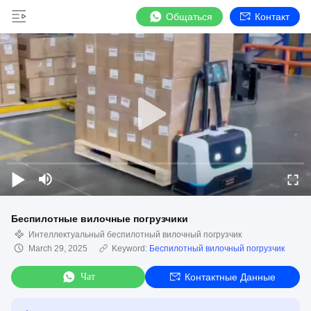
Общаться
Контакт
Беспилотные вилочные погрузчики
Интеллектуальный беспилотный вилочный погрузчик
March 29, 2025
Keyword:
Беспилотный вилочный погрузчик
Чат
Контактные Данные