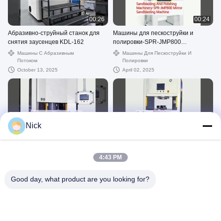
00:26
00:24
Абразивно-струйный станок для
Машины для пескоструйки и
снятия заусенцев KDL-162
полировки-SPR-JMP800
зеркальная пескоструйка
Машины С Абразивным
Машины Для Пескоструйки И
Потоком
Полировки
October 13, 2025
April 02, 2025
Nick
00:24
00:26
Двунаправленная реологическая
Осилляционная система
прецизионная полировальная
полировки жидкостью-KDL252
4:43 PM
машина-KDL152 Двусторонняя
Двусторонняя машина для
Автоматическая Полируя
Автоматическая Полируя
реципрочная машина для
полировки жидкостью
Машина
Машина
полировки жидкости
Good day, what product are you looking for?
March 31, 2025
April 02, 2025
google-