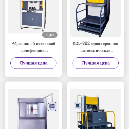
видео
Абразивный потоковой
KDL-362 односторонняя
шлифовщик,
автоматическая
дебурирование,
циркуляционная
Лучшая цена
Лучшая цена
полировка, отделка,
полировальная машина
полировка