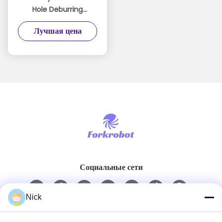
Hole Deburring
Machine Featuring
Лучшая цена
Custom Tooling and
Media Formulation for
Burr Removal
Processes
Социальные сети
Nick
Быстрый контакт