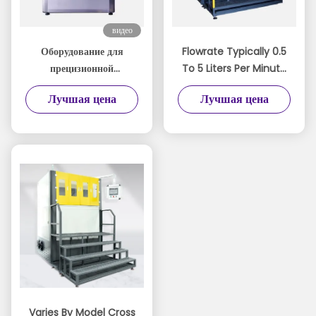
видео
Оборудование для
Flowrate Typically 0.5
прецизионной
To 5 Liters Per Minute
полировки жидкостью -
Abrasive Flow Machine
Лучшая цена
Лучшая цена
Полировальная машина
Semi automatic To
KDL-262 с потоком
Fully Automatic
водных частиц
Platform For Precision
Surface Treatment
Varies By Model Cross