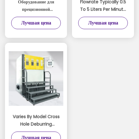
Оборудование для
Flowrate Typically 0.5
прецизионной
To 5 Liters Per Minute
полировки жидкостью -
Abrasive Flow Machine
Лучшая цена
Лучшая цена
Полировальная машина
Semi automatic To
KDL-262 с потоком
Fully Automatic
водных частиц
Platform For Precision
Surface Treatment
Varies By Model Cross
Hole Deburring
Machine Featuring
Лучшая цена