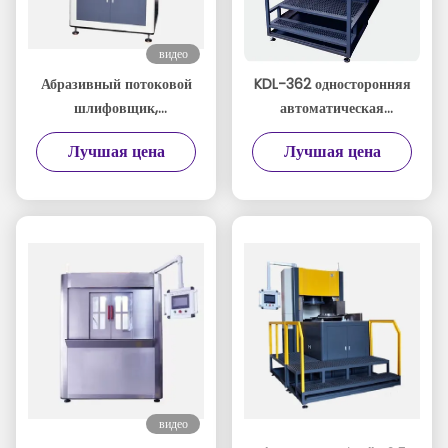
видео
Абразивный потоковой
KDL-362 односторонняя
шлифовщик,
автоматическая
дебурирование,
циркуляционная
Лучшая цена
Лучшая цена
полировка, отделка,
полировальная машина
полировка
видео