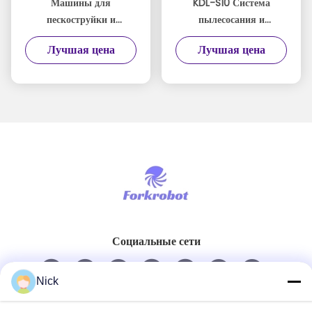
Машины для
KDL-S10 Система
пескоструйки и
пылесосания и
полировки - зеркальная
полировки зеркальной
Лучшая цена
Лучшая цена
пескоструйка KDL-S20
отделки
Социальные сети
Nick
Быстрый контакт